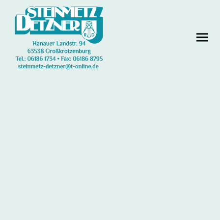
Sandsteinsockel
Sandsteinsockel sind nicht nur tragende Elemente eines
Gebäudes, sondern auch wichtige ästhetische
Komponenten, die maßgeblich zur Gesamtwirkung eines
Bauwerks beitragen. Aufgrund ihrer exponierten Lage sind
sie jedoch besonders anfällig für Witterungseinflüsse und
Verschleiß.
Wir haben uns auf die
behutsame und fachgerechte