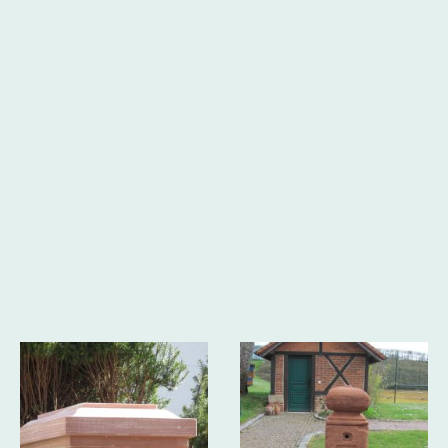
Restaurierung
von Sockeln aus Sandstein spezialisiert, um
ihre Struktur und Schönheit zu bewahren. Unsere
Mitarbeiter besitzen fundierte Kenntnisse über Material
und historische Bauweisen für eine erfolgreiche
Wiederherstellung.
Beispiele unserer Arbeiten
Hier sehen Sie einige Sandsteinsockel-Arbeiten. Bitte
klicken Sie auf ein Bild zur Vergrößerung.