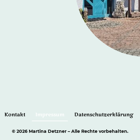
tzner, Inhaberin
tsächlich von Martina
er Firma Steinmetz Detzner
en mit ihrem
os zur Verfügung. Einige
eiligen Hersteller
Kontakt
Impressum
Datenschutzerklärung
© 2026 Martina Detzner – Alle Rechte vorbehalten.