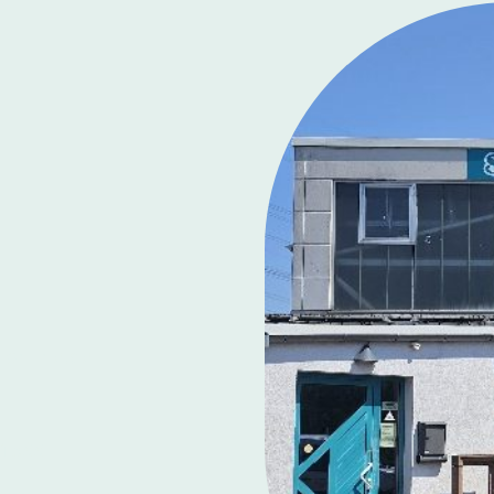
t-online.de
1588