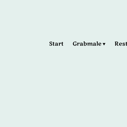
Start
Grabmale
Res