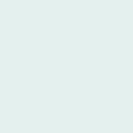
Hanau
 für Steinmetzarbeiten in Hanau: Wir vereinen tr
 der Planung bis zur Umsetzung begleiten wir S
i es bei der Auswahl eines passenden Grabstein
 Natursteine für Haus und Garten. Qualität und 
ng zu Ihrer Anfrage geben Sie bitte auch Ihre Tel
rieb in Großkrotzenburg zu den angegebenen Öffnu
g.