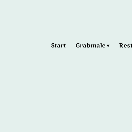
Start
Grabmale
Res