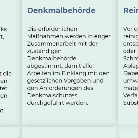
Denkmalbehörde
Rei
Die erforderlichen
Vor d
rks
Maßnahmen werden in enger
reini
t,
Zusammenarbeit mit der
ents
zuständigen
oder
Denkmalbehörde
Schm
abgestimmt, damit alle
Abla
Arbeiten im Einklang mit den
Dabei
t die
gesetzlichen Vorgaben und
umwe
ren
den Anforderungen des
mate
et,
Denkmalschutzes
Verfa
den
durchgeführt werden.
Subs
t.