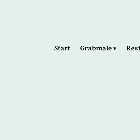
Start
Grabmale
Res