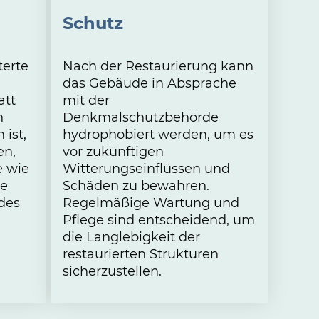
Schutz
terte
Nach der Restaurierung kann
das Gebäude in Absprache
att
mit der
n
Denkmalschutzbehörde
ist,
hydrophobiert werden, um es
en,
vor zukünftigen
e wie
Witterungseinflüssen und
ie
Schäden zu bewahren.
des
Regelmäßige Wartung und
Pflege sind entscheidend, um
die Langlebigkeit der
restaurierten Strukturen
sicherzustellen.