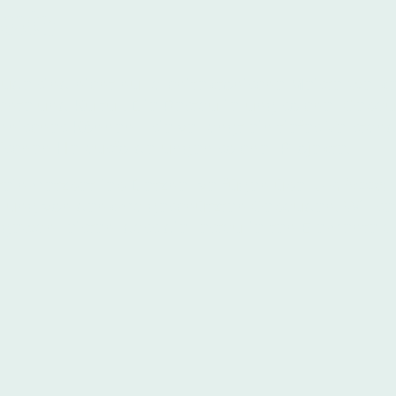
utz
e sind nicht nur architektonische Meisterwerke
chte und Kultur. Die Restaurierung solcher Gebä
hnisches Können – sie verlangt ein tiefes Verständn
ischen Herausforderungen solcher Projekte.
teinmetzbetrieb Detzner verfügen über
umfassen
erung von denkmalgeschützten Gebäuden. Wir setz
gewährleisten, dass die restaurierten Elemente 