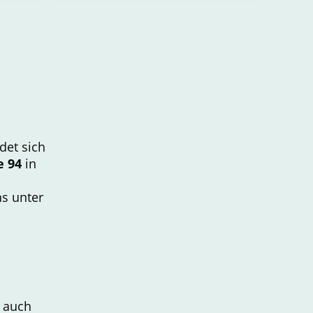
det sich
e 94
in
ns unter
n auch