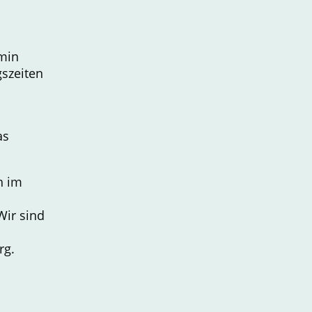
min
szeiten
as
h im
Wir sind
rg.