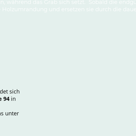
en, während das Grab sich setzt. Sobald die endg
 die Holzumrandung und ersetzen sie durch die daue
det sich
e 94
in
ns unter