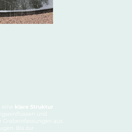
e eine
klare Struktur
ungseinflüssen und
Sie Grabeinfassungen aus
ugen. Bis zur