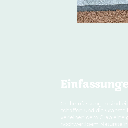
Einfassung
Grabeinfassungen sind ein
schaffen und die Grabstel
verleihen dem Grab eine
hochwertigem Naturstein, 