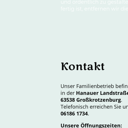
und ordentlich zu gestalt
fertig ist, entfernen wir
Kontakt
Unser Familienbetrieb befin
in der
Hanauer Landstraß
63538 Großkrotzenburg
.
Telefonisch erreichen Sie u
06186 1734
.
Unsere Öffnungszeiten: