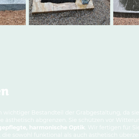
en
 wichtiger Bestandteil der Grabgestaltung, da si
le ästhetisch abgrenzen. Sie schützen vor Witter
gepflegte, harmonische Optik
. Wir fertigen für 
die sowohl funktional als auch ästhetisch überze