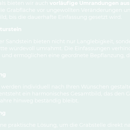
als bieten wir auch
vorläufige Umrandungen aus
e Grabfläche vor ungewollten Veränderungen und
ld, bis die dauerhafte Einfassung gesetzt wird.
turstein
er Sandstein bieten nicht nur Langlebigkeit, sond
tätte würdevoll umrahmt. Die Einfassungen verhi
 und ermöglichen eine geordnete Bepflanzung, di
ung
werden individuell nach Ihren Wünschen gestalte
ntsteht ein harmonisches Gesamtbild, das den 
ahre hinweg beständig bleibt.
ng
e praktische Lösung, um die Grabstelle direkt n