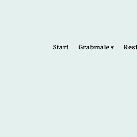
Start
Grabmale
Res